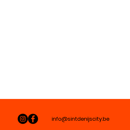
info@sintdenijscity.be