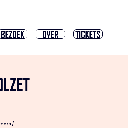
BEZOEK
OVER
TICKETS
OLZET
mers /