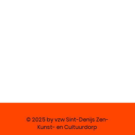
© 2025 by vzw Sint-Denijs Zen-
Kunst- en Cultuurdorp