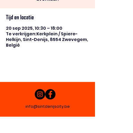
Tijd en locatie
20 sep 2025, 10:30 – 18:00
Te verkrijgen:Kerkplein / Spiere-
Helkijn, Sint-Denijs, 8554 Zwevegem,
België
info@sintdenijscity.be
© 2025 by vzw Sint-Denijs Zen- Kunst- en
Cultuurdorp