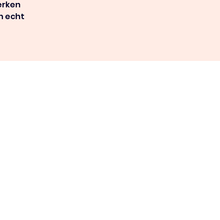
erken
n echt