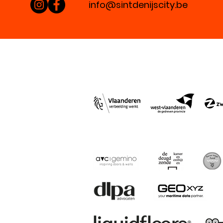
info@sintdenijscity.be