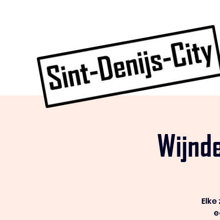
Wijnd
Elke
e