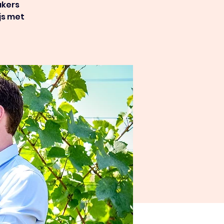
akers
js met