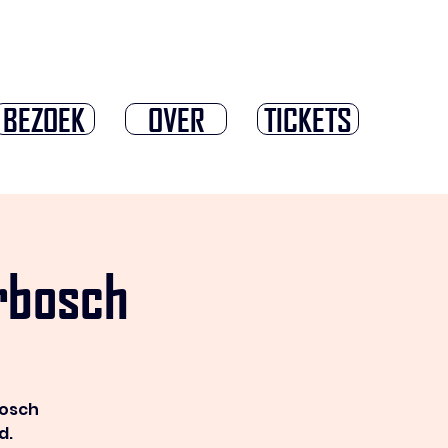
BEZOEK
OVER
TICKETS
rbosch
bosch
d.