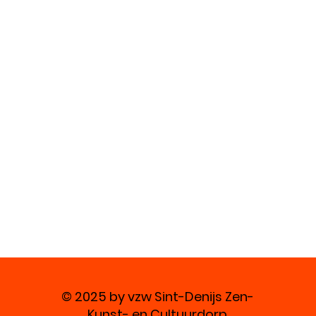
© 2025 by vzw Sint-Denijs Zen-
Kunst- en Cultuurdorp