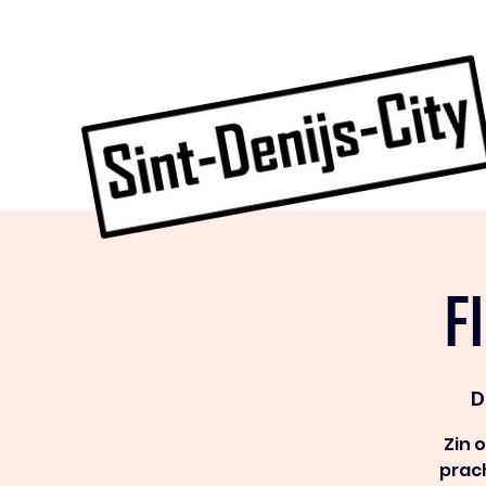
F
D
Zin 
prach