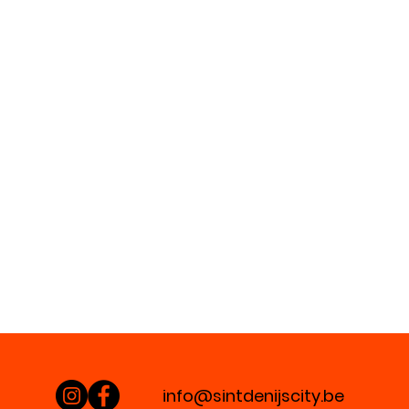
info@sintdenijscity.be