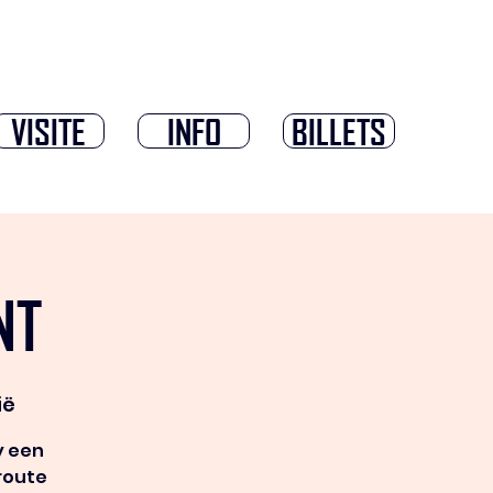
VISITE
INFO
BILLETS
NT
ië
y een
sroute