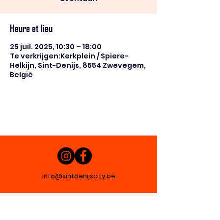
Heure et lieu
25 juil. 2025, 10:30 – 18:00
Te verkrijgen:Kerkplein / Spiere-
Helkijn, Sint-Denijs, 8554 Zwevegem,
België
info@sintdenijscity.be
© 2025 by vzw Sint-Denijs Zen- Kunst- en
Cultuurdorp