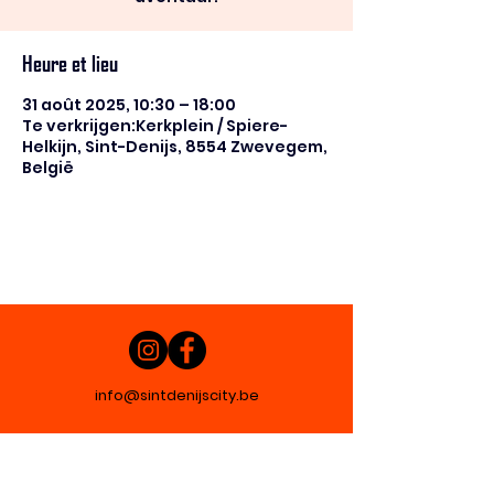
Heure et lieu
31 août 2025, 10:30 – 18:00
Te verkrijgen:Kerkplein / Spiere-
Helkijn, Sint-Denijs, 8554 Zwevegem,
België
info@sintdenijscity.be
© 2025 by vzw Sint-Denijs Zen- Kunst- en
Cultuurdorp