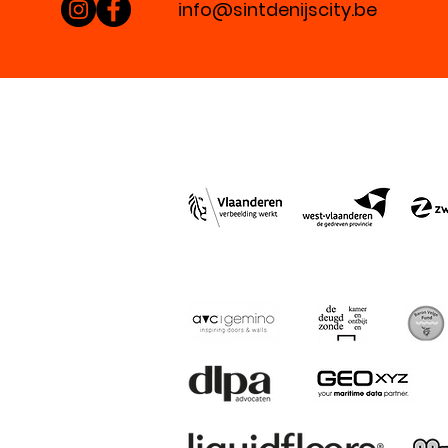
info@sintdenijscity.be