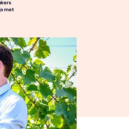
akers
js met