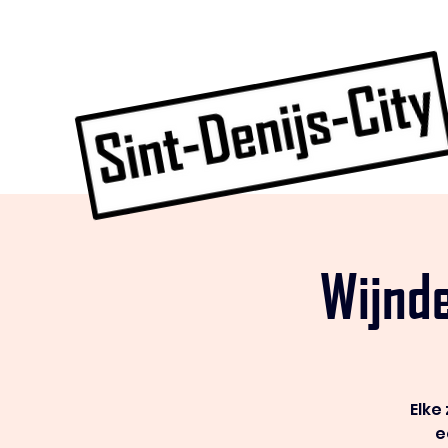
Wijnd
Elke
e