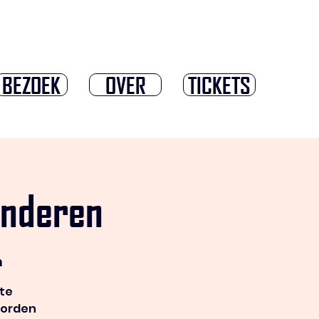
BEZOEK
OVER
TICKETS
inderen
n
ste
worden