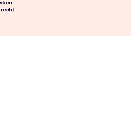
erken
n echt