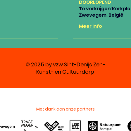
DOORLOPEND
Te verkrijgen:Kerkplei
Zwevegem, België
Meer info
© 2025 by vzw Sint-Denijs Zen-
Kunst- en Cultuurdorp
Met dank aan onze partners