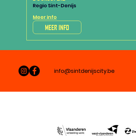
Regio Sint-Denijs
Meer info
MEER INFO
info@sintdenijscity.be