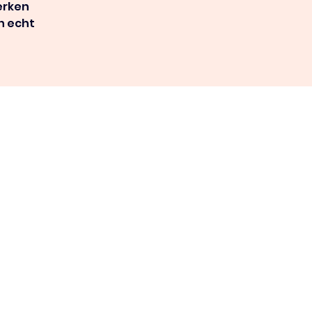
erken
n echt