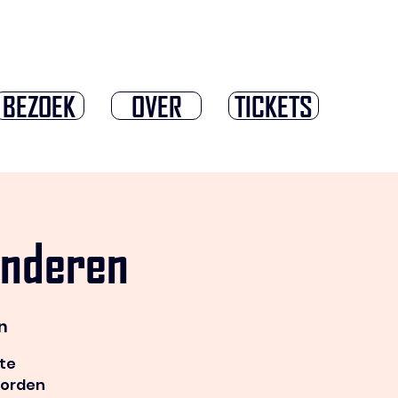
BEZOEK
OVER
TICKETS
inderen
n
ste
worden